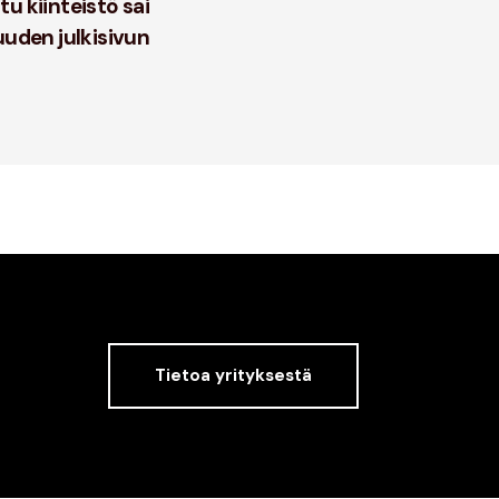
tu kiinteistö sai
uuden julkisivun
Tietoa yrityksestä