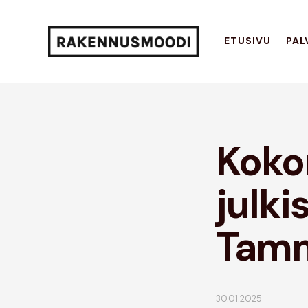
ETUSIVU
PAL
Koko
julki
Tamm
30.01.2025