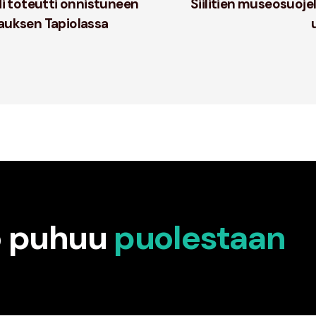
 toteutti onnistuneen
Siilitien museosuojel
rauksen Tapiolassa
ö puhuu
puolestaan