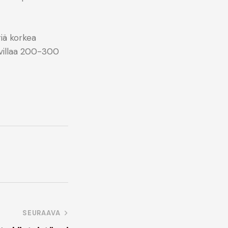
riä korkea
 villaa 200-300
SEURAAVA