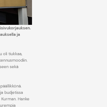
isivukorjauksen.
auksella ja
 oli tiukkaa,
akennusmoodiin.
ukseen sekä
päällikkönä.
ja budjetissa
tin Kurman. Hanke
suurempia