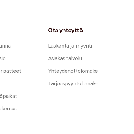
Ota yhteyttä
arina
Laskenta ja myynti
sio
Asiakaspalvelu
riaatteet
Yhteydenottolomake
Tarjouspyyntölomake
öpaikat
hakemus