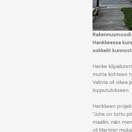
Rakennusmoodi t
Hankkeessa kunno
sokkelit kunnost
Hanke kilpailutett
mutta kohteen ty
Valinta oli oikea
lopputulokseen.
Hankkeen projekt
”Juha on tuttu pi
maaliin, näin men
oli Martinin mukaa