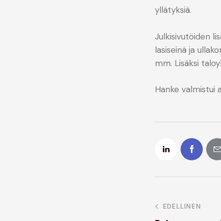
yllätyksiä.
Julkisivutöiden l
lasiseinä ja ull
mm. Lisäksi taloy
Hanke valmistui 
EDELLINEN