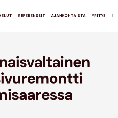
VELUT
REFERENSSIT
AJANKOHTAISTA
YRITYS
naisvaltainen
sivuremontti
isaaressa