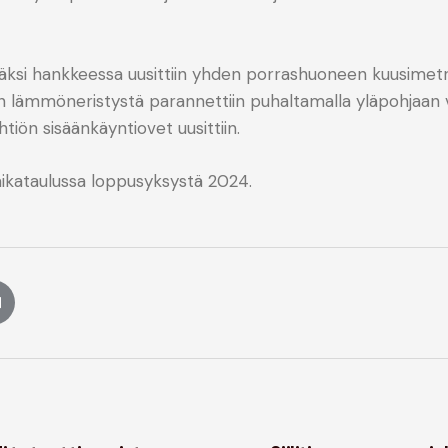
isäksi hankkeessa uusittiin yhden porrashuoneen kuusimet
akon lämmöneristystä parannettiin puhaltamalla yläpohjaan
htiön sisäänkäyntiovet uusittiin.
aikataulussa loppusyksystä 2024.