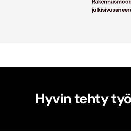
Rakennusmoodi
julkisivusanee
Hyvin tehty ty