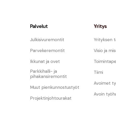
Palvelut
Yritys
Julkisivuremontit
Yrityksen t
Parvekeremontit
Visio ja mis
Ikkunat ja ovet
Toimintape
Parkkihalli- ja
Tiimi
pihakansiremontit
Avoimet ty
Muut pienkunnostustyöt
Avoin työ
Projektinjohtourakat