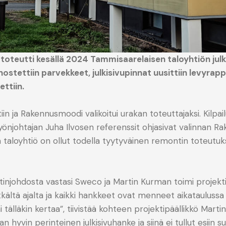
oteutti kesällä 2024 Tammisaarelaisen taloyhtiön julk
stettiin parvekkeet, julkisivupinnat uusittiin levyrapp
ettiin.
iin ja Rakennusmoodi valikoitui urakan toteuttajaksi. Kilpailu
önjohtajan Juha Ilvosen referenssit ohjasivat valinnan R
 ja taloyhtiö on ollut todella tyytyväinen remontin toteut
injohdosta vastasi Sweco ja Martin Kurman toimi projekti
tkältä ajalta ja kaikki hankkeet ovat menneet aikataulussa 
i tälläkin kertaa”, tiivistää kohteen projektipäällikkö Mar
n hyvin perinteinen julkisivuhanke ja siinä ei tullut esiin 