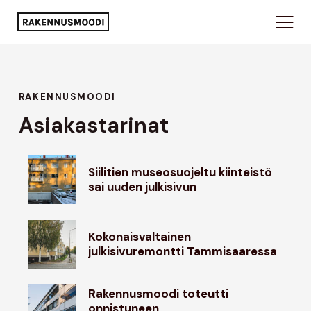
RAKENNUSMOODI
Asiakastarinat
Siilitien museosuojeltu kiinteistö
sai uuden julkisivun
Kokonaisvaltainen
julkisivuremontti Tammisaaressa
Rakennusmoodi toteutti
onnistuneen