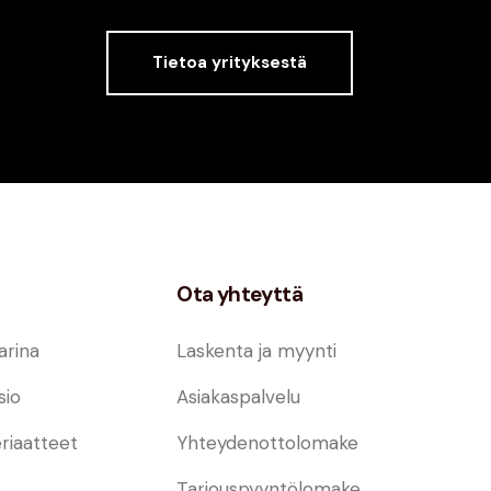
Tietoa yrityksestä
Ota yhteyttä
arina
Laskenta ja myynti
sio
Asiakaspalvelu
riaatteet
Yhteydenottolomake
Tarjouspyyntölomake