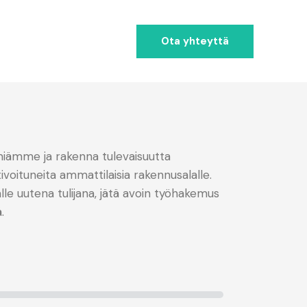
Ota yhteyttä
miämme ja rakenna tulevaisuutta
ituneita ammattilaisia rakennusalalle.
alle uutena tulijana, jätä avoin työhakemus
.