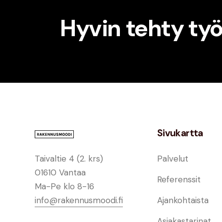
Hyvin tehty ty
Sivukartta
Taivaltie 4 (2. krs)
Palvelut
01610 Vantaa
Referenssit
Ma-Pe klo 8-16
info@rakennusmoodi.fi
Ajankohtaista
Asiakastarinat