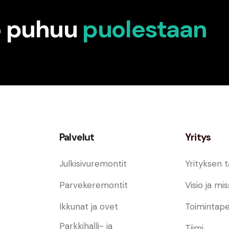
ö puhuu
puolestaan
Palvelut
Yritys
Julkisivuremontit
Yrityksen t
Parvekeremontit
Visio ja mis
Ikkunat ja ovet
Toimintape
Parkkihalli- ja
Tiimi