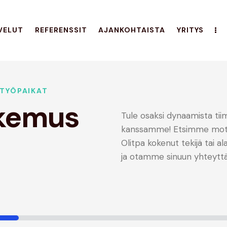
VELUT
REFERENSSIT
AJANKOHTAISTA
YRITYS
 TYÖPAIKAT
akemus
Tule osaksi dynaamista tii
kanssamme! Etsimme motivo
Olitpa kokenut tekijä tai al
ja otamme sinuun yhteyttä