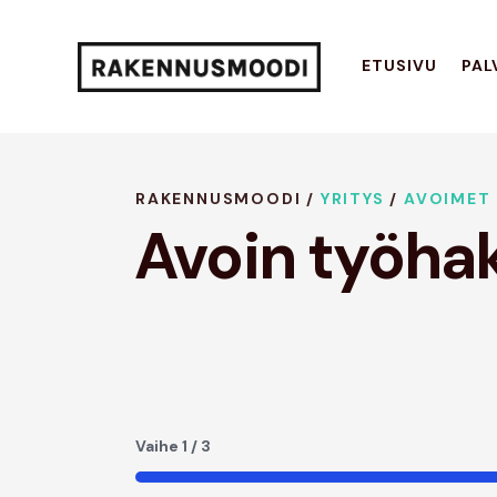
ETUSIVU
PAL
RAKENNUSMOODI /
YRITYS
/
AVOIMET
Avoin työh
Vaihe
1
/
3
33%