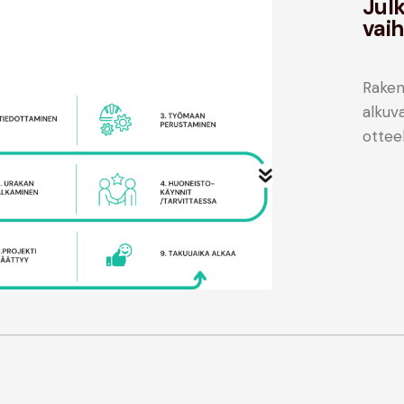
Jul
vai
Raken
alkuv
otteel