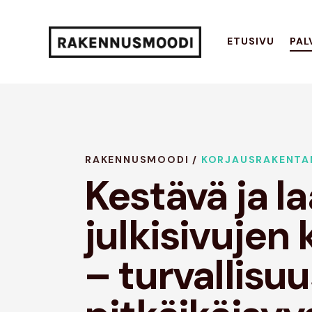
ETUSIVU
PAL
RAKENNUSMOODI /
KORJAUSRAKENTA
Kestävä ja l
julkisivujen 
– turvallisuu