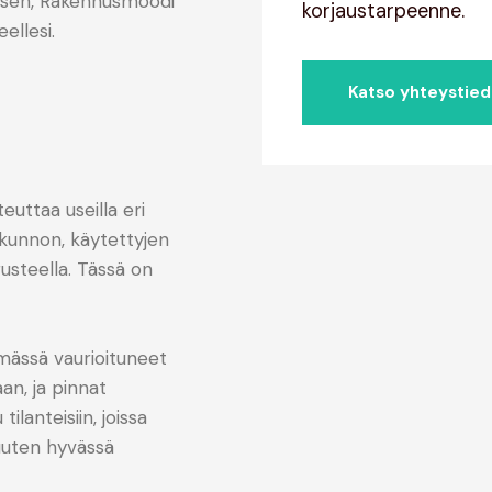
misen, Rakennusmoodi
korjaustarpeenne.
ellesi.
Katso yhteystie
teuttaa useilla eri
 kunnon, käytettyjen
usteella. Tässä on
mässä vaurioituneet
an, ja pinnat
lanteisiin, joissa
muuten hyvässä