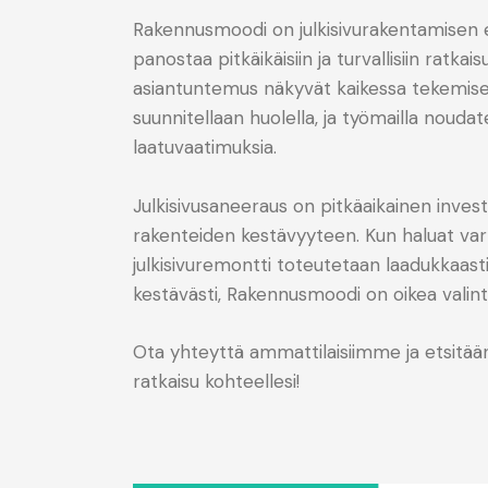
Rakennusmoodi on julkisivurakentamisen ed
panostaa pitkäikäisiin ja turvallisiin ratkai
asiantuntemus näkyvät kaikessa tekemises
suunnitellaan huolella, ja työmailla noudat
laatuvaatimuksia.
Julkisivusaneeraus on pitkäaikainen invest
rakenteiden kestävyyteen. Kun haluat var
julkisivuremontti toteutetaan laadukkaasti
kestävästi,
Rakennusmoodi on oikea valin
Ota yhteyttä ammattilaisiimme ja etsitä
ratkaisu kohteellesi!