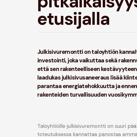
pitkäikäisyy
etusijalla
Julkisivuremontti on taloyhtiön kanna
investointi, joka vaikuttaa sekä raken
että sen rakenteelliseen kestävyyteen
laadukas julkisivusaneeraus lisää kiint
parantaa energiatehokkuutta ja ennen
rakenteiden turvallisuuden vuosikymm
Taloyhtiöille julkisivuremontti on suuri pää
toteutuksessa kannattaa panostaa ammat