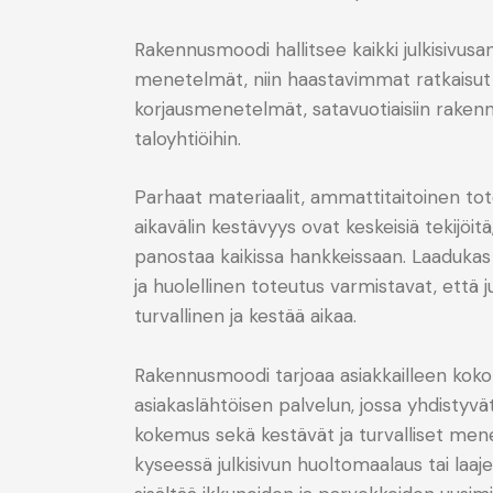
Rakennusmoodi hallitsee kaikki julkisivus
menetelmät, niin haastavimmat ratkaisu
korjausmenetelmät,
satavuotiaisiin rakenn
taloyhtiöihin.
Parhaat materiaalit, ammattitaitoinen tot
aikavälin kestävyys ovat keskeisiä tekijöit
panostaa kaikissa hankkeissaan. Laadukas 
ja huolellinen toteutus varmistavat, että 
turvallinen ja kestää aikaa.
Rakennusmoodi tarjoaa asiakkailleen koko
asiakaslähtöisen palvelun, jossa yhdistyv
kokemus sekä kestävät ja turvalliset men
kyseessä julkisivun huoltomaalaus tai laaj