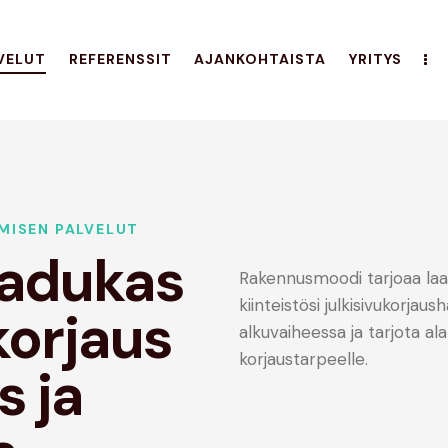
VELUT
REFERENSSIT
AJANKOHTAISTA
YRITYS
MISEN PALVELUT
aadukas
Rakennusmoodi tarjoaa laa
kiinteistösi julkisivukorja
korjaus
alkuvaiheessa ja tarjota a
korjaustarpeelle.
s ja