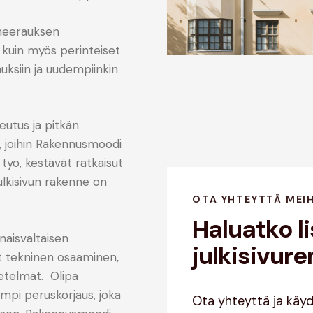
aneerauksen
t
kuin myös perinteiset
uksiin ja uudempiinkin
eutus ja pitkän
ä, joihin Rakennusmoodi
työ, kestävät ratkaisut
julkisivun rakenne on
OTA YHTEYTTÄ MEI
Haluatko li
naisvaltaisen
julkisivur
ät tekninen osaaminen,
etelmät. Olipa
empi peruskorjaus, joka
Ota yhteyttä ja käy