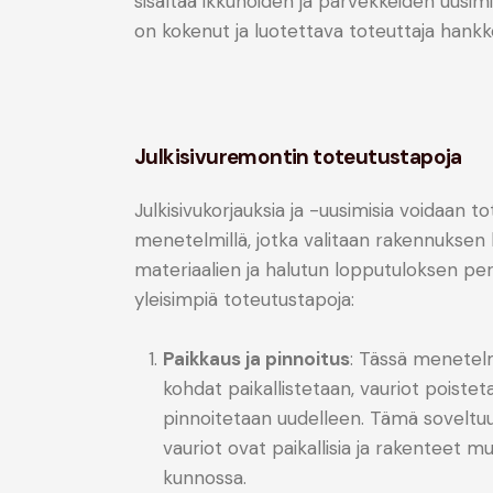
sisältää ikkunoiden ja parvekkeiden uusi
on kokenut ja luotettava toteuttaja hankke
Julkisivuremontin toteutustapoja
Julkisivukorjauksia ja -uusimisia voidaan to
menetelmillä, jotka valitaan rakennuksen
materiaalien ja halutun lopputuloksen per
yleisimpiä toteutustapoja:
Paikkaus ja pinnoitus
: Tässä menetel
kohdat paikallistetaan, vauriot poisteta
pinnoitetaan uudelleen. Tämä soveltuu ti
vauriot ovat paikallisia ja rakenteet 
kunnossa.