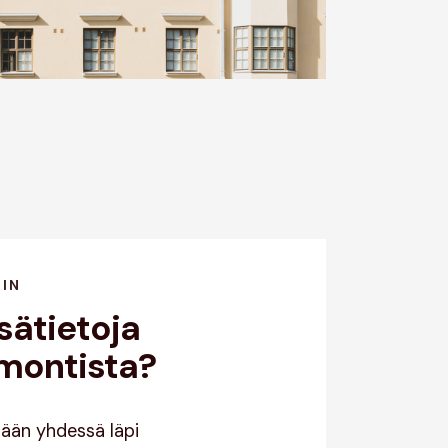
HIN
sätietoja
emontista?
dään yhdessä läpi