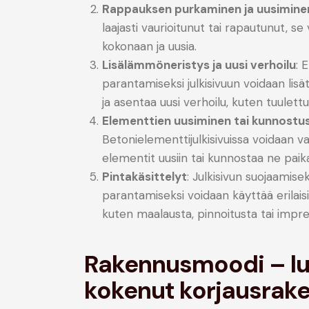
Rappauksen purkaminen ja uusimine
laajasti vaurioitunut tai rapautunut, s
kokonaan ja uusia.
Lisälämmöneristys ja uusi verhoilu
: 
parantamiseksi julkisivuun voidaan lis
ja asentaa uusi verhoilu, kuten tuulettu
Elementtien uusiminen tai kunnostu
Betonielementtijulkisivuissa voidaan v
elementit uusiin tai kunnostaa ne paik
Pintakäsittelyt
: Julkisivun suojaamise
parantamiseksi voidaan käyttää erilaisia
kuten maalausta, pinnoitusta tai impre
Rakennusmoodi – lu
kokenut korjausrake