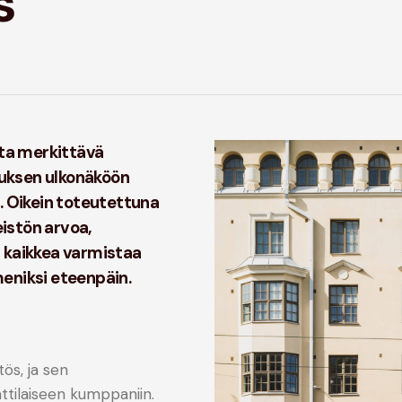
s
lta merkittävä
nuksen ulkonäköön
. Oikein toteutettuna
eistön arvoa,
 kaikkea varmistaa
eniksi eteenpäin.
tös, ja sen
tilaiseen kumppaniin.