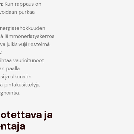
n
: Kun rappaus on
e voidaan purkaa
Energia­tehokkuuden
ätä lämmöneristyskerros
va julkisivujärjestelmä.
s
:
aihtaa vaurioituneet
an päällä.
ksi ja ulkonäön
 pintakäsittelyjä,
gnointia.
otettava ja
ntaja