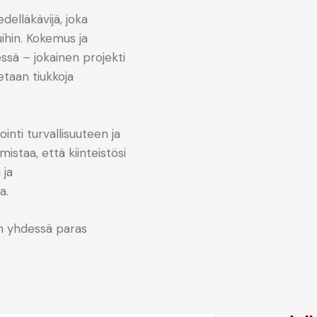
elläkävijä, joka
suihin. Kokemus ja
sä – jokainen projekti
etaan tiukkoja
ointi
turvallisuuteen ja
mistaa, että
kiinteistösi
 ja
ta.
än yhdessä paras