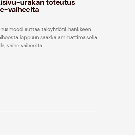
kisivu-urakan toteutus
he-vaiheelta
nusmoodi auttaa taloyhtiötä hankkeen
aiheesta loppuun saakka ammattimaisella
la, vaihe vaiheelta.