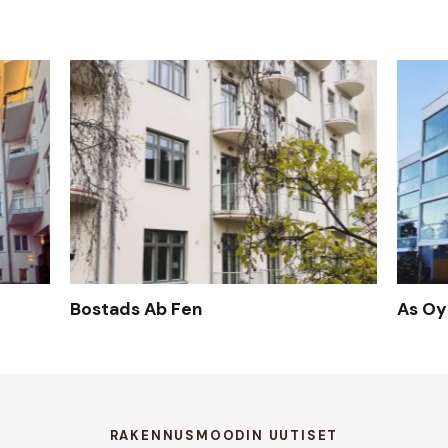
Bostads Ab Fen
As Oy 
RAKENNUSMOODIN UUTISET