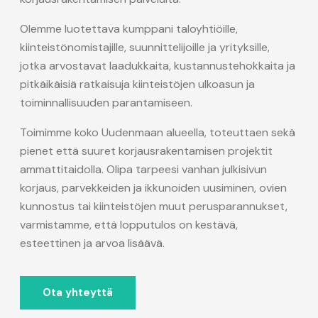
Olemme luotettava kumppani taloyhtiöille,
kiinteistönomistajille, suunnittelijoille ja yrityksille,
jotka arvostavat laadukkaita, kustannustehokkaita ja
pitkäikäisiä ratkaisuja kiinteistöjen ulkoasun ja
toiminnallisuuden parantamiseen.
Toimimme koko Uudenmaan alueella, toteuttaen sekä
pienet että suuret korjausrakentamisen projektit
ammattitaidolla. Olipa tarpeesi vanhan julkisivun
korjaus, parvekkeiden ja ikkunoiden uusiminen, ovien
kunnostus tai kiinteistöjen muut perusparannukset,
varmistamme, että lopputulos on kestävä,
esteettinen ja arvoa lisäävä.
Ota yhteyttä