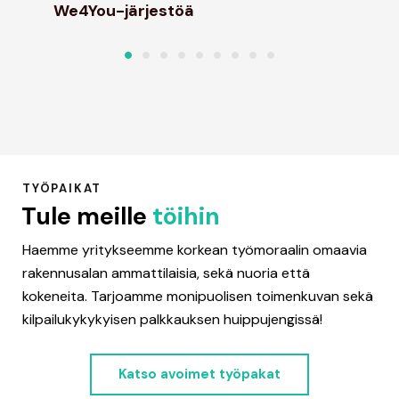
We4You-järjestöä
TYÖPAIKAT
Tule meille
töihin
Haemme yritykseemme korkean työmoraalin omaavia
rakennusalan ammattilaisia, sekä nuoria että
kokeneita. Tarjoamme monipuolisen toimenkuvan sekä
kilpailukykykyisen palkkauksen huippujengissä!
Katso avoimet työpakat