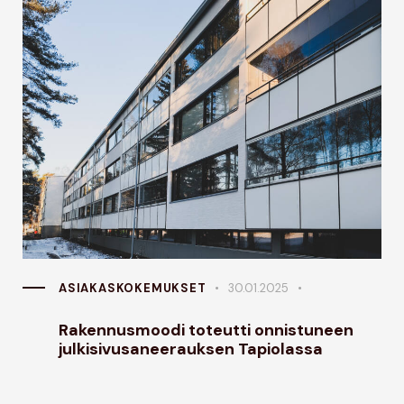
mukava ja tehokas.
–Anne-Marja,
Hämeenlinnan oikeustalo
ASIAKASKOKEMUKSET
30.01.2025
Rakennusmoodi toteutti onnistuneen
julkisivusaneerauksen Tapiolassa