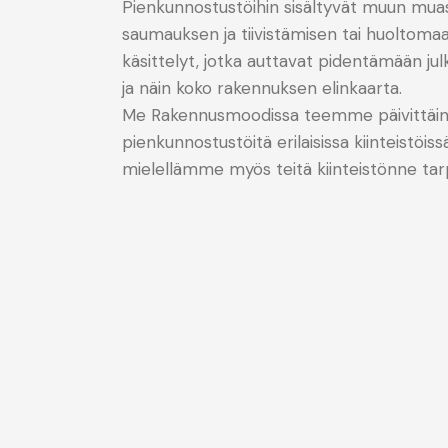
Pienkunnostustöihin sisältyvät muun muass
saumauksen ja tiivistämisen tai huoltomaa
käsittelyt, jotka auttavat pidentämään jul
ja näin koko rakennuksen elinkaarta.
Me Rakennusmoodissa teemme päivittäi
pienkunnostustöitä erilaisissa kiinteistöis
mielellämme myös teitä kiinteistönne tar