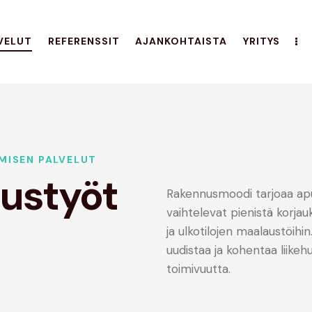
VELUT
REFERENSSIT
AJANKOHTAISTA
YRITYS
MISEN PALVELUT
ustyöt
Rakennusmoodi tarjoaa apua
vaihtelevat pienistä korjauk
ja ulkotilojen maalaustöihi
uudistaa ja kohentaa liikehu
toimivuutta.