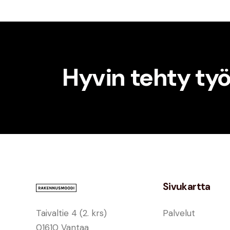
Hyvin tehty ty
Sivukartta
Taivaltie 4 (2. krs)
Palvelut
01610 Vantaa