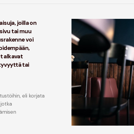
isuja, joilla on
isivu tai muu
usrakenne voi
 pidempään,
it alkavat
tyvyyttä tai
stöihin, eli korjata
 jotka
tämisen