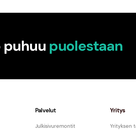
ö puhuu
puolestaan
Palvelut
Yritys
Julkisivuremontit
Yrityksen t