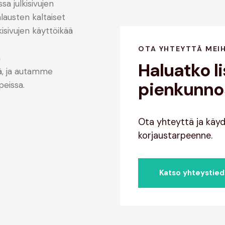
a julkisivujen
lausten kaltaiset
kisivujen käyttöikää
OTA YHTEYTTÄ MEI
n
Haluatko li
sä, ja autamme
pienkunno
peissa.
Ota yhteyttä ja käy
korjaustarpeenne.
Katso yhteystie