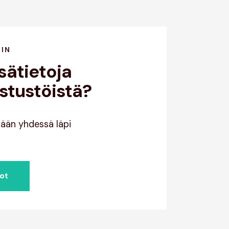
HIN
sätietoja
stustöistä?
dään yhdessä läpi
dot