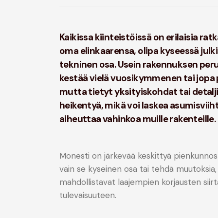
Kaikissa kiinteistöissä on erilaisia ratka
oma elinkaarensa, olipa kyseessä julk
tekninen osa. Usein rakennuksen per
kestää vielä vuosikymmenen tai jopa
mutta tietyt yksityiskohdat tai detalj
heikentyä, mikä voi laskea asumisviih
aiheuttaa vahinkoa muille rakenteille.
Monesti on järkevää keskittyä pienkunnostu
vain se kyseinen osa tai tehdä muutoksia,
mahdollistavat laajempien korjausten siir
tulevaisuuteen.