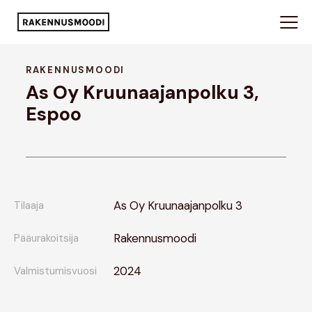
RAKENNUSMOODI
As Oy Kruunaajanpolku 3,
Espoo
As Oy Kruunaajanpolku 3
Tilaaja
Rakennusmoodi
Pääurakoitsija
2024
Valmistumisvuosi