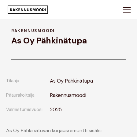
RAKENNUSMOODI
As Oy Pähkinätupa
As Oy Pähkinätupa
Tilaaja
Rakennusmoodi
Pääurakoitsija
2025
Valmistumisvuosi
As Oy Pähkinätuvan korjausremontti sisälsi