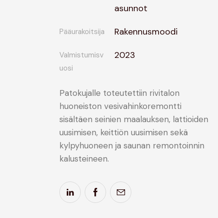
asunnot
Rakennusmoodi
Pääurakoitsija
2023
Valmistumisv
uosi
Patokujalle toteutettiin rivitalon
huoneiston vesivahinkoremontti
sisältäen seinien maalauksen, lattioiden
uusimisen, keittiön uusimisen sekä
kylpyhuoneen ja saunan remontoinnin
kalusteineen.