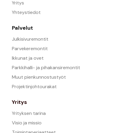
Yritys
Yhteystiedot
Palvelut
Julkisivuremontit
Parvekeremontit
Ikkunat ja ovet
Parkkihalli- ja pihakansiremontit
Muut pienkunnostustyöt
Projektinjohtourakat
Yritys
Yrityksen tarina
Visio ja missio
Toimintaperiaatteet