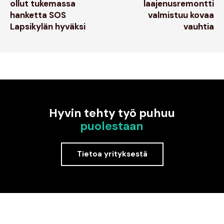
ollut tukemassa
laajenusremontti
hanketta SOS
valmistuu kovaa
Lapsikylän hyväksi
vauhtia
Hyvin tehty työ puhuu
puolestaan
Tietoa yrityksestä