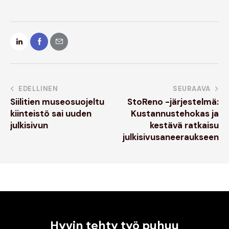
EDELLINEN
SEURAAVA
Siilitien museosuojeltu
StoReno -järjestelmä:
kiinteistö sai uuden
Kustannustehokas ja
julkisivun
kestävä ratkaisu
julkisivusaneeraukseen
Hyvin tehty työ puhuu