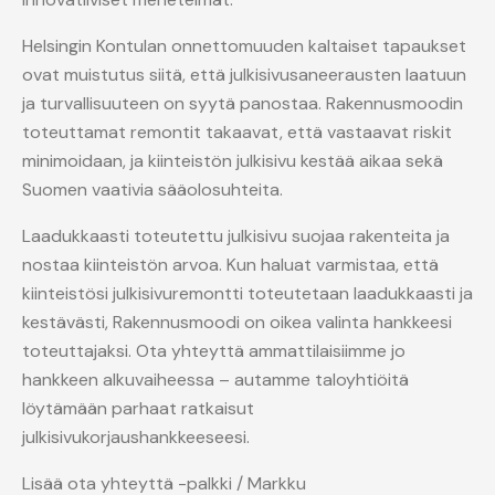
Helsingin Kontulan onnettomuuden kaltaiset tapaukset
ovat muistutus siitä, että julkisivusaneerausten laatuun
ja turvallisuuteen on syytä panostaa. Rakennusmoodin
toteuttamat remontit takaavat, että vastaavat riskit
minimoidaan, ja kiinteistön julkisivu kestää aikaa sekä
Suomen vaativia sääolosuhteita.
Laadukkaasti toteutettu julkisivu suojaa rakenteita ja
nostaa kiinteistön arvoa. Kun haluat varmistaa, että
kiinteistösi julkisivuremontti toteutetaan laadukkaasti ja
kestävästi, Rakennusmoodi on oikea valinta hankkeesi
toteuttajaksi. Ota yhteyttä ammattilaisiimme jo
hankkeen alkuvaiheessa – autamme taloyhtiöitä
löytämään parhaat ratkaisut
julkisivukorjaushankkeeseesi.
Lisää ota yhteyttä -palkki / Markku