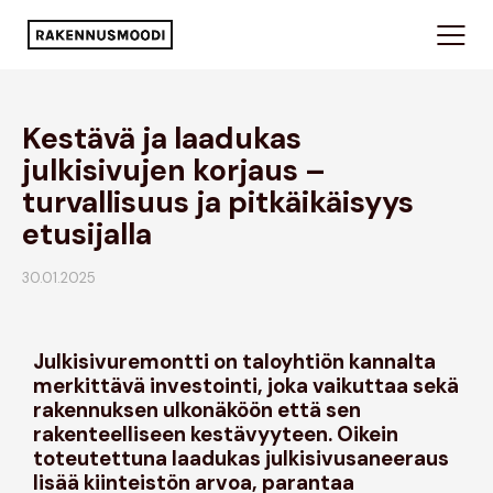
Kestävä ja laadukas
julkisivujen korjaus –
turvallisuus ja pitkäikäisyys
etusijalla
30.01.2025
Julkisivuremontti on taloyhtiön kannalta
merkittävä investointi, joka vaikuttaa sekä
rakennuksen ulkonäköön että sen
rakenteelliseen kestävyyteen. Oikein
toteutettuna laadukas julkisivusaneeraus
lisää kiinteistön arvoa, parantaa