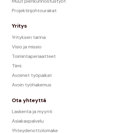
Muut pienkunnostustyöt
Projektinjohtourakat
Yritys
Yrityksen tarina
Visio ja missio
Toimintaperiaatteet
Tiimi
Avoimet työpaikat
Avoin työhakemus
Ota yhteyttä
Laskenta ja myynti
Asiakaspalvelu
Yhteydenottolomake