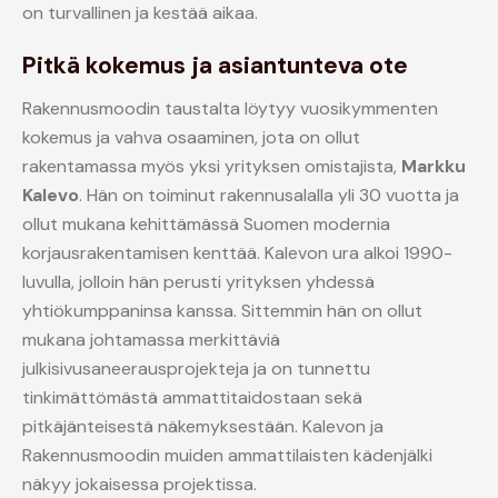
on turvallinen ja kestää aikaa.
Pitkä kokemus ja asiantunteva ote
Rakennusmoodin taustalta löytyy vuosikymmenten
kokemus ja vahva osaaminen, jota on ollut
rakentamassa myös yksi yrityksen omistajista,
Markku
Kalevo
. Hän on toiminut rakennusalalla yli 30 vuotta ja
ollut mukana kehittämässä Suomen modernia
korjausrakentamisen kenttää. Kalevon ura alkoi 1990-
luvulla, jolloin hän perusti yrityksen yhdessä
yhtiökumppaninsa kanssa. Sittemmin hän on ollut
mukana johtamassa merkittäviä
julkisivusaneerausprojekteja ja on tunnettu
tinkimättömästä ammattitaidostaan sekä
pitkäjänteisestä näkemyksestään. Kalevon ja
Rakennusmoodin muiden ammattilaisten kädenjälki
näkyy jokaisessa projektissa.