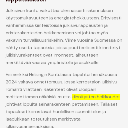
Julkisivun kunto vaikuttaa olennaisesti rakennuksen
käyttömukavuuteen ja energiatehokkuuteen. Erityisesti
vanhemmissa kiinteistöissä julkisivurappausten ja
eristerakenteiden heikkeneminen voi johtaa myös
vakaviin turvallisuusriskeihin. Viime vuosina Suomessa on
nähty useita tapauksia, joissa puutteellisesti kiinnitetyt
julkisivurakenteet ovat irronneet, aiheuttaen
merkittävää vaaraa ympäristölle ja asukkaille.
Esimerkiksi Helsingin Kontulassa tapahtui heinäkuussa
2024 vakava onnettomuus, jossa kerrostalon julkisivu
romahti yllättäen. Rakenteet olivat ulospäin
moitteettoman näköisiä, mutta
kiinnitysten heikkoudet
johtivat lopulta seinärakenteen pettämiseen. Tällaiset
tapaukset korostavat huolellisen suunnittelun ja
laadukkaan toteutuksen merkitystä
julkisivusaneerauksissa.