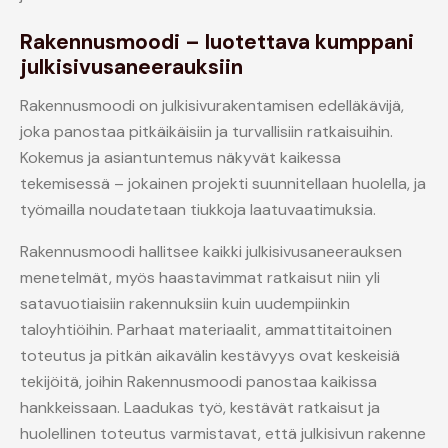
Rakennusmoodi – luotettava kumppani
julkisivusaneerauksiin
Rakennusmoodi on julkisivurakentamisen edelläkävijä,
joka panostaa pitkäikäisiin ja turvallisiin ratkaisuihin.
Kokemus ja asiantuntemus näkyvät kaikessa
tekemisessä – jokainen projekti suunnitellaan huolella, ja
työmailla noudatetaan tiukkoja laatuvaatimuksia.
Rakennusmoodi hallitsee kaikki julkisivusaneerauksen
menetelmät, myös haastavimmat ratkaisut niin yli
satavuotiaisiin rakennuksiin kuin uudempiinkin
taloyhtiöihin. Parhaat materiaalit, ammattitaitoinen
toteutus ja pitkän aikavälin kestävyys ovat keskeisiä
tekijöitä, joihin Rakennusmoodi panostaa kaikissa
hankkeissaan. Laadukas työ, kestävät ratkaisut ja
huolellinen toteutus varmistavat, että julkisivun rakenne