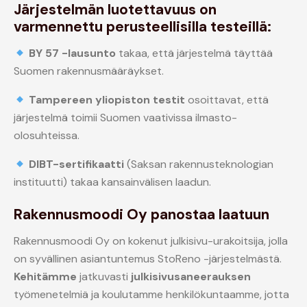
Järjestelmän luotettavuus on
varmennettu perusteellisilla testeillä:
BY 57 -lausunto
takaa, että järjestelmä täyttää
Suomen rakennusmääräykset.
Tampereen yliopiston testit
osoittavat, että
järjestelmä toimii Suomen vaativissa ilmasto-
olosuhteissa.
DIBT-sertifikaatti
(Saksan rakennusteknologian
instituutti) takaa kansainvälisen laadun.
Rakennusmoodi Oy panostaa laatuun
Rakennusmoodi Oy on kokenut julkisivu-urakoitsija, jolla
on syvällinen asiantuntemus StoReno -järjestelmästä.
Kehitämme
jatkuvasti
julkisivusaneerauksen
työmenetelmiä ja koulutamme henkilökuntaamme, jotta