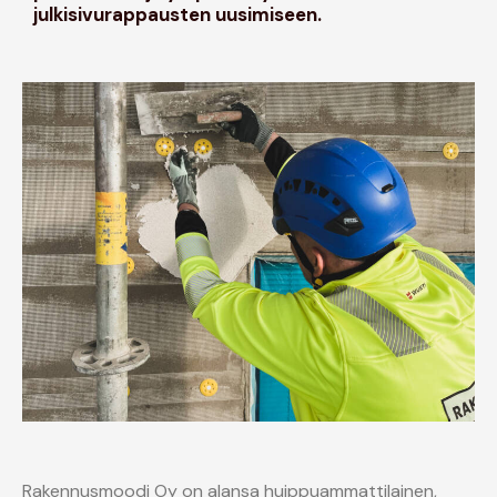
julkisivurappausten uusimiseen.
Rakennusmoodi Oy on alansa huippuammattilainen,