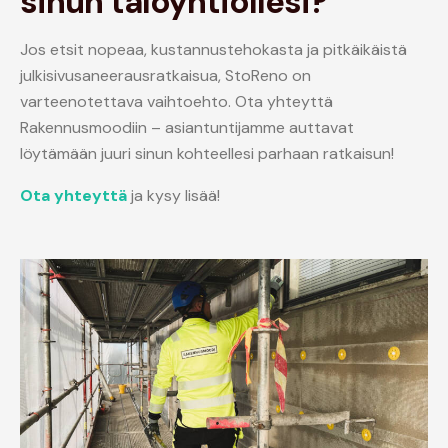
sinun taloyhtiöllesi?
Jos etsit nopeaa, kustannustehokasta ja pitkäikäistä
julkisivusaneerausratkaisua, StoReno on
varteenotettava vaihtoehto. Ota yhteyttä
Rakennusmoodiin – asiantuntijamme auttavat
löytämään juuri sinun kohteellesi parhaan ratkaisun!
Ota
yhteyttä
ja kysy lisää!