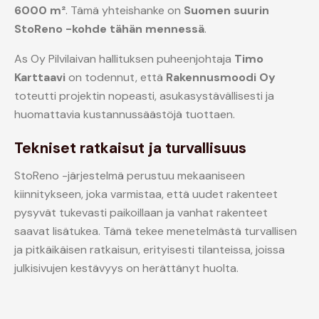
6000 m²
. Tämä yhteishanke on
Suomen suurin
StoReno -kohde tähän mennessä
.
As Oy Pilvilaivan hallituksen puheenjohtaja
Timo
Karttaavi
on todennut, että
Rakennusmoodi Oy
toteutti projektin nopeasti, asukasystävällisesti ja
huomattavia kustannussäästöjä tuottaen.
Tekniset ratkaisut ja turvallisuus
StoReno -järjestelmä perustuu mekaaniseen
kiinnitykseen, joka varmistaa, että uudet rakenteet
pysyvät tukevasti paikoillaan ja vanhat rakenteet
saavat lisätukea. Tämä tekee menetelmästä turvallisen
ja pitkäikäisen ratkaisun, erityisesti tilanteissa, joissa
julkisivujen kestävyys on herättänyt huolta.