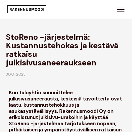
StoReno -järjestelmä:
Kustannustehokas ja kestävä
ratkaisu
julkisivusaneeraukseen
30.01.2025
Kun taloyhtiö suunnittelee
julkisivusaneerausta, keskeisiä tavoitteita ovat
laatu, kustannustehokkuus ja
asukasystävällisyys. Rakennusmoodi Oy on
erikoistunut julkisivu-urakoihin ja käyttää
StoReno -järjestelmää tarjotakseen nopean,
pitkäikäisen ja ympäristöystävällisen ratkaisun