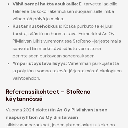
Vähäisempi haitta asukkaille:
Ei tarvetta laajoille
telineille tai koko rakennuksen suojaamiselle, mikä
vähentää pölyä ja melua.
Kustannustehokkuus:
Koska purkutöitä ei juuri
tarvita, säästö on huomattava. Esimerkiksi As Oy
Pilvilaivan julkisivuremontissa StoReno -järjestelmällä
saavutettiin merkittävä säästö verrattuna
perinteiseen purkavaan saneeraukseen.
Ympäristöystävällisyys:
Vähemmän purkujätettä
ja pölytön työmaa tekevät järjestelmästä ekologisen
vaihtoehdon.
Referenssikohteet – StoReno
käytännössä
Vuonna 2024 aloitettiin
As Oy Pilvilaivan ja sen
naapuriyhtiön As Oy Sinitaivaan
julkisivusaneeraukset, joiden yhteenlaskettu koko on