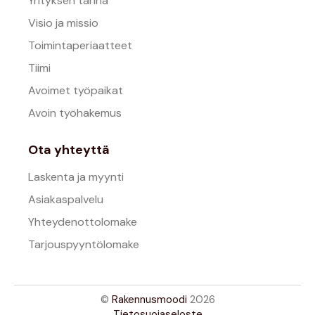
Yrityksen tarina
Visio ja missio
Toimintaperiaatteet
Tiimi
Avoimet työpaikat
Avoin työhakemus
Ota yhteyttä
Laskenta ja myynti
Asiakaspalvelu
Yhteydenottolomake
Tarjouspyyntölomake
©
Rakennusmoodi
2026
Tietosuojaseloste