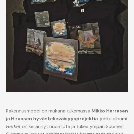
Rakennusmoodi on mukana tukemassa
Mikko Herrasen
ja Hirvosen hyväntekeväisyysprojektia
, jonka albumi
Hetket
on kerännyt huomiota ja tukea ympäri Suomen.