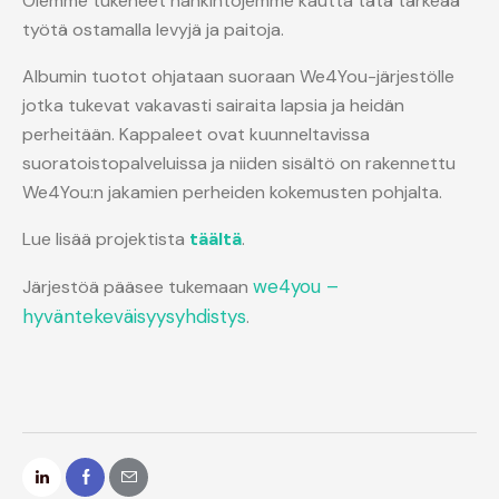
Olemme tukeneet hankintojemme kautta tätä tärkeää
työtä ostamalla levyjä ja paitoja.
Albumin tuotot ohjataan suoraan We4You-järjestölle
jotka tukevat vakavasti sairaita lapsia ja heidän
perheitään. Kappaleet ovat kuunneltavissa
suoratoistopalveluissa ja niiden sisältö on rakennettu
We4You:n jakamien perheiden kokemusten pohjalta.
Lue lisää projektista
täältä
.
we4you –
Järjestöä pääsee tukemaan
hyväntekeväisyysyhdistys
.