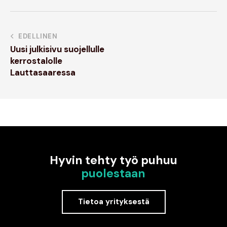
EDELLINEN
Uusi julkisivu suojellulle
kerrostalolle
Lauttasaaressa
Hyvin tehty työ puhuu
puolestaan
Tietoa yrityksestä