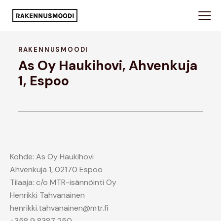
RAKENNUSMOODI
As Oy Haukihovi, Ahvenkuja
1, Espoo
Kohde: As Oy Haukihovi
Ahvenkuja 1, 02170 Espoo
Tilaaja: c/o MTR-isännöinti Oy
Henrikki Tahvanainen
henrikki.tahvanainen@mtr.fi
+358 9 8387 250