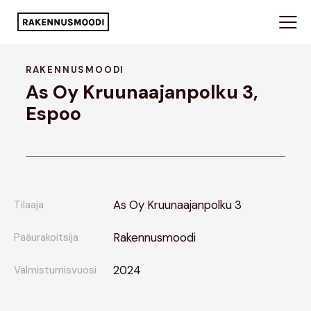
RAKENNUSMOODI
As Oy Kruunaajanpolku 3,
Espoo
As Oy Kruunaajanpolku 3
Tilaaja
Rakennusmoodi
Pääurakoitsija
2024
Valmistumisvuosi