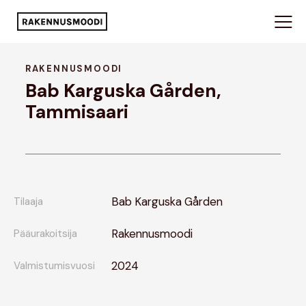
RAKENNUSMOODI
Bab Karguska Gården,
Tammisaari
Bab Karguska Gården
Tilaaja
Rakennusmoodi
Pääurakoitsija
2024
Valmistumisvuosi