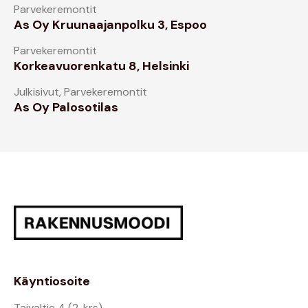
Parvekeremontit
As Oy Kruunaajanpolku 3, Espoo
Parvekeremontit
Korkeavuorenkatu 8, Helsinki
Julkisivut
,
Parvekeremontit
As Oy Palosotilas
Käyntiosoite
Taivaltie 4 (2. krs)