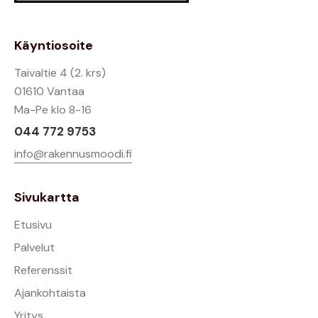
Käyntiosoite
Taivaltie 4 (2. krs)
01610 Vantaa
Ma-Pe klo 8-16
044 772 9753
info@rakennusmoodi.fi
Sivukartta
Etusivu
Palvelut
Referenssit
Ajankohtaista
Yritys