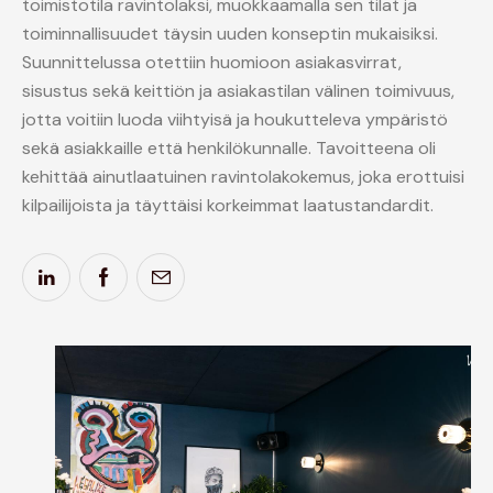
toimistotila ravintolaksi, muokkaamalla sen tilat ja
toiminnallisuudet täysin uuden konseptin mukaisiksi.
Suunnittelussa otettiin huomioon asiakasvirrat,
sisustus sekä keittiön ja asiakastilan välinen toimivuus,
jotta voitiin luoda viihtyisä ja houkutteleva ympäristö
sekä asiakkaille että henkilökunnalle. Tavoitteena oli
kehittää ainutlaatuinen ravintolakokemus, joka erottuisi
kilpailijoista ja täyttäisi korkeimmat laatustandardit.